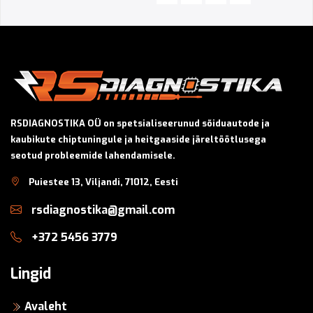
RSDIAGNOSTIKA OÜ on spetsialiseerunud sõiduautode ja
kaubikute chiptuningule ja heitgaaside järeltöötlusega
seotud probleemide lahendamisele.
Puiestee 13, Viljandi, 71012, Eesti
rsdiagnostika@gmail.com
+372 5456 3779
Lingid
Avaleht