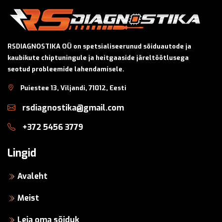
RSDIAGNOSTIKA OÜ on spetsialiseerunud sõiduautode ja
kaubikute chiptuningule ja heitgaaside järeltöötlusega
seotud probleemide lahendamisele.
Puiestee 13, Viljandi, 71012, Eesti
rsdiagnostika@gmail.com
+372 5456 3779
Lingid
Avaleht
Meist
Leia oma sõiduk