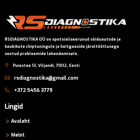
RSDIAGNOSTIKA OÜ on spetsialiseerunud sõiduautode ja
kaubikute chiptuningule ja heitgaaside järeltöötlusega
seotud probleemide lahendamisele.
Puiestee 13, Viljandi, 71012, Eesti
rsdiagnostika@gmail.com
+372 5456 3779
Lingid
Avaleht
Meist